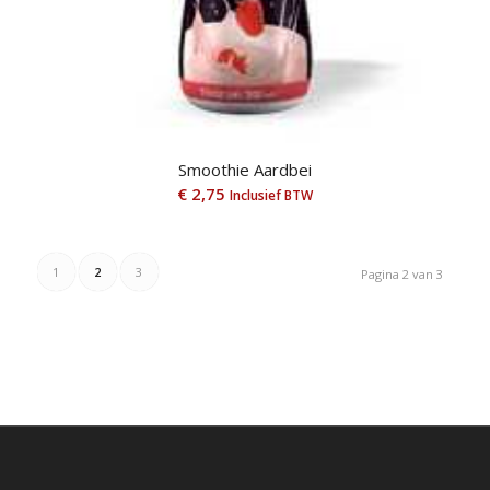
Smoothie Aardbei
€
2,75
Inclusief BTW
1
2
3
Pagina 2 van 3