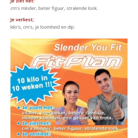
Je ziet het:
cm’s minder, beter figuur, stralende look.
Je verliest;
kilo’s, cm’s, je loomheid en dip.