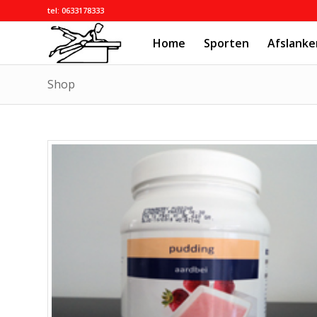
tel: 0633178333
Home
Sporten
Afslanke
Shop