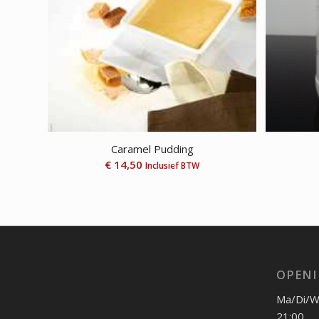
Caramel Pudding
€
14,50
Inclusief BTW
OPENI
Ma/Di/Wo
21:00