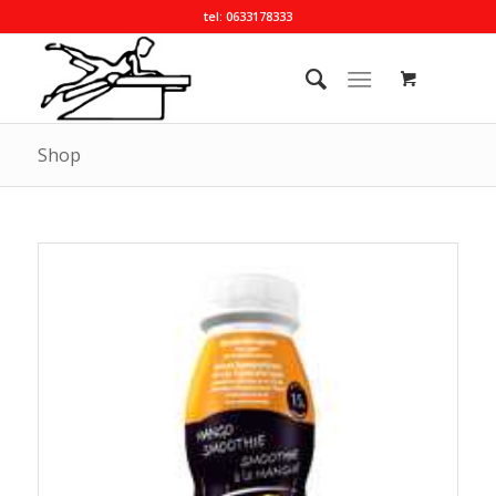
tel: 0633178333
Shop