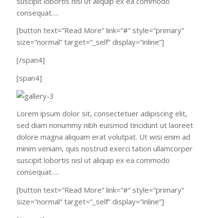
suscipit lobortis nisl ut aliquip ex ea commodo
consequat….
[button text=”Read More” link=”#” style=”primary”
size=”normal” target=”_self” display=”inline”]
[/span4]
[span4]
Lorem ipsum dolor sit, consectetuer adipiscing elit,
sed diam nonummy nibh euismod tincidunt ut laoreet
dolore magna aliquam erat volutpat. Ut wisi enim ad
minim veniam, quis nostrud exerci tation ullamcorper
suscipit lobortis nisl ut aliquip ex ea commodo
consequat….
[button text=”Read More” link=”#” style=”primary”
size=”normal” target=”_self” display=”inline”]