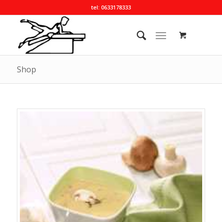
tel: 0633178333
Shop