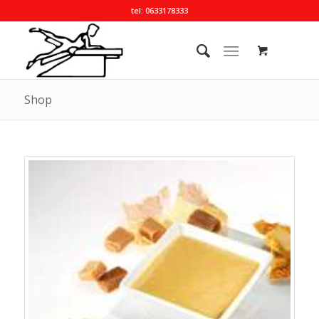
tel: 0633178333
Shop