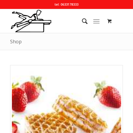
tel: 0633178333
Shop