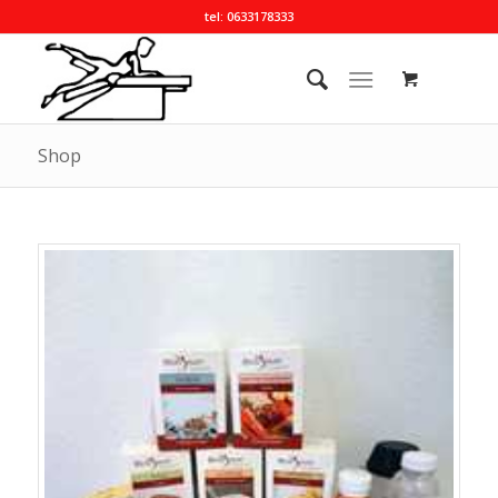
tel: 0633178333
Shop