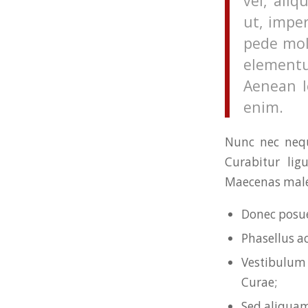
vel, aliq
ut, imper
pede mol
elementu
Aenean le
enim.
Nunc nec neque
Curabitur lig
Maecenas males
Donec posue
Phasellus a
Vestibulum 
Curae;
Sed aliquam