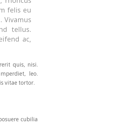
o, rhoncus
m felis eu
s. Vivamus
d tellus.
eifend ac,
rit quis, nisi.
mperdiet, leo.
 vitae tortor.
posuere cubilia