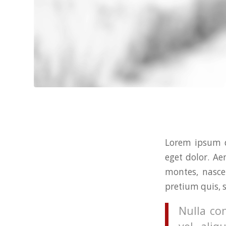
Lorem ipsum d
eget dolor. A
montes, nascet
pretium quis, 
Nulla co