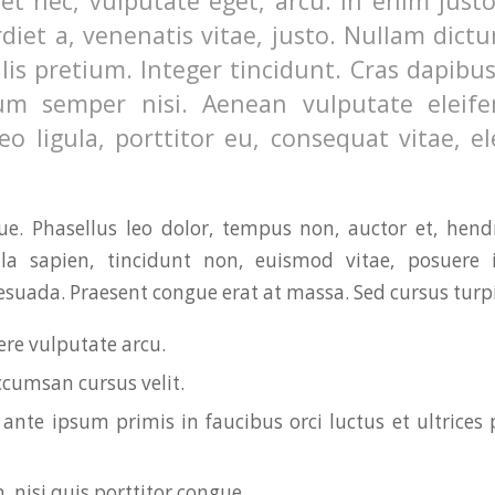
uet nec, vulputate eget, arcu. In enim just
diet a, venenatis vitae, justo. Nullam dictu
lis pretium. Integer tincidunt. Cras dapibu
m semper nisi. Aenean vulputate eleifen
o ligula, porttitor eu, consequat vitae, el
. Phasellus leo dolor, tempus non, auctor et, hendre
ula sapien, tincidunt non, euismod vitae, posuere i
uada. Praesent congue erat at massa. Sed cursus turpis
re vulputate arcu.
ccumsan cursus velit.
ante ipsum primis in faucibus orci luctus et ultrices 
, nisi quis porttitor congue